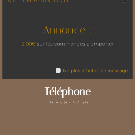
×
San Lorenzo Restaurant
Annonce :
Adresse
13 rue de l'Egalité, 69780 Mions
-2.00€
sur les commandes à emporter
Ne plus afficher ce message
Téléphone
09 83 87 52 49