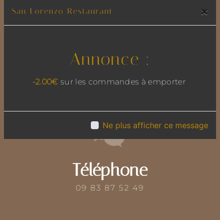
×
San Lorenzo Restaurant
Annonce :
Adresse
-2.00€
sur les commandes à emporter
13 rue de l'Egalité, 69780 Mions
Ne plus afficher ce message
Téléphone
09 83 87 52 49