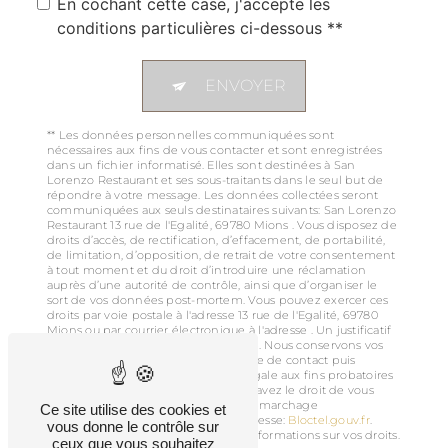
En cochant cette case, j'accepte les
conditions particulières ci-dessous **
ENVOYER
** Les données personnelles communiquées sont
nécessaires aux fins de vous contacter et sont enregistrées
dans un fichier informatisé. Elles sont destinées à San
Lorenzo Restaurant et ses sous-traitants dans le seul but de
répondre à votre message. Les données collectées seront
communiquées aux seuls destinataires suivants: San Lorenzo
Restaurant 13 rue de l'Egalité, 69780 Mions . Vous disposez de
droits d’accès, de rectification, d’effacement, de portabilité,
de limitation, d’opposition, de retrait de votre consentement
à tout moment et du droit d’introduire une réclamation
auprès d’une autorité de contrôle, ainsi que d’organiser le
sort de vos données post-mortem. Vous pouvez exercer ces
droits par voie postale à l'adresse 13 rue de l'Egalité, 69780
Mions ou par courrier électronique à l'adresse . Un justificatif
d'identité pourra vous être demandé. Nous conservons vos
données pendant la période de prise de contact puis
pendant la durée de prescription légale aux fins probatoires
et de gestion des contentieux. Vous avez le droit de vous
inscrire sur la liste d'opposition au démarchage
Ce site utilise des cookies et
téléphonique, disponible à cette adresse:
Bloctel.gouv.fr
.
vous donne le contrôle sur
Consultez le site cnil.fr pour plus d’informations sur vos droits.
ceux que vous souhaitez