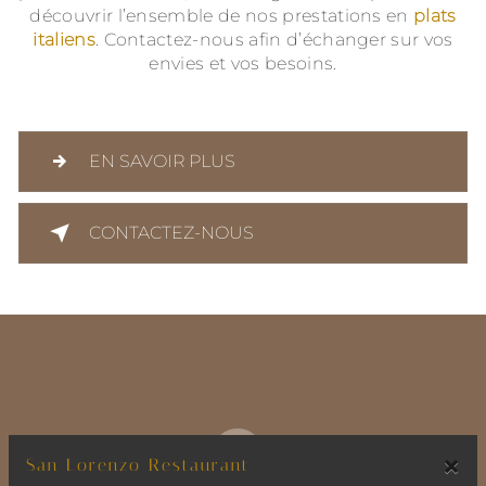
découvrir l’ensemble de nos prestations en
plats
italiens
. Contactez-nous afin d’échanger sur vos
envies et vos besoins.
EN SAVOIR PLUS
CONTACTEZ-NOUS
×
San Lorenzo Restaurant