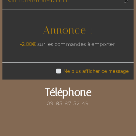
×
San Lorenzo Restaurant
Annonce :
Adresse
13 rue de l'Egalité, 69780 Mions
-2.00€
sur les commandes à emporter
Ne plus afficher ce message
Téléphone
09 83 87 52 49