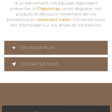
d’un événement, nos équipes répondent
présentes. À
Chaponnay
, venez déguster nos
produits et découvrir l’ensemble de nos
prestations en
restaurant italien
. Contactez-nous
afin d’échanger sur vos envies et vos besoins.
EN SAVOIR PLUS
CONTACTEZ-NOUS