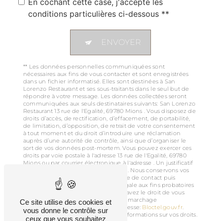
En cochant cette case, j'accepte les
conditions particulières ci-dessous **
ENVOYER
** Les données personnelles communiquées sont
nécessaires aux fins de vous contacter et sont enregistrées
dans un fichier informatisé. Elles sont destinées à San
Lorenzo Restaurant et ses sous-traitants dans le seul but de
répondre à votre message. Les données collectées seront
communiquées aux seuls destinataires suivants: San Lorenzo
Restaurant 13 rue de l'Egalité, 69780 Mions . Vous disposez de
droits d’accès, de rectification, d’effacement, de portabilité,
de limitation, d’opposition, de retrait de votre consentement
à tout moment et du droit d’introduire une réclamation
auprès d’une autorité de contrôle, ainsi que d’organiser le
sort de vos données post-mortem. Vous pouvez exercer ces
droits par voie postale à l'adresse 13 rue de l'Egalité, 69780
Mions ou par courrier électronique à l'adresse . Un justificatif
d'identité pourra vous être demandé. Nous conservons vos
données pendant la période de prise de contact puis
pendant la durée de prescription légale aux fins probatoires
et de gestion des contentieux. Vous avez le droit de vous
inscrire sur la liste d'opposition au démarchage
Ce site utilise des cookies et
téléphonique, disponible à cette adresse:
Bloctel.gouv.fr
.
vous donne le contrôle sur
Consultez le site cnil.fr pour plus d’informations sur vos droits.
ceux que vous souhaitez